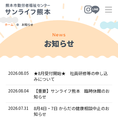
ホーム
お知らせ
ホーム
News
施設のご案内
お知らせ
業務案内
施設案内
予約状況
社員研修・講座・セミナー
職業・スポーツ・教養講座
2026.08.05
★8月受付開始★ 社員研修等の申し込
社員研修・セミナー・イベント・短期講座
みについて
ママ向け講座
2026.08.04
【重要】サンライフ熊本 臨時休館のお
交通アクセス
知らせ
お問い合わせ
2026.07.31
8月4日・7日 からだの健康相談中止のお
知らせ
お問い合わせ
よくある質問