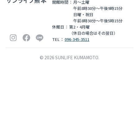
開館時間
月～土曜
午前8時30分～午後9時15分
お知らせ
日曜・祝日
午前8時30分～午後5時15分
関連リンク
休館日
第2・4月曜
（休日の場合はその翌日）
個人情報の取扱いについて
TEL
096-345-3511
©
2026
SUNLIFE KUMAMOTO.