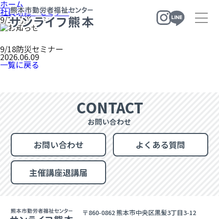
ホーム
社員研修・セミナー
9/18防災セミナー
9/18防災セミナー
ホーム
2026.06.09
一覧に戻る
施設のご案内
業務案内
施設案内
予約状況
CONTACT
社員研修・講座・セミナー
お問い合わせ
職業・スポーツ・教養講座
社員研修・セミナー・イベント・短期講座
お問い合わせ
よくある質問
ママ向け講座
主催講座退講届
交通アクセス
お問い合わせ
〒860-0862 熊本市中央区黒髪3丁目3-12
お問い合わせ
よくある質問