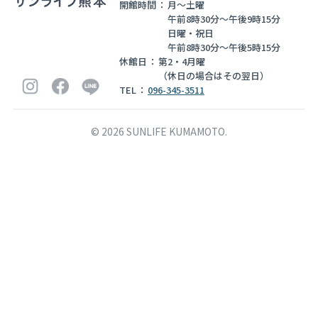
開館時間
月～土曜
午前8時30分～午後9時15分
お知らせ
日曜・祝日
午前8時30分～午後5時15分
関連リンク
休館日
第2・4月曜
（休日の場合はその翌日）
個人情報の取扱いについて
TEL
096-345-3511
©
2026
SUNLIFE KUMAMOTO.