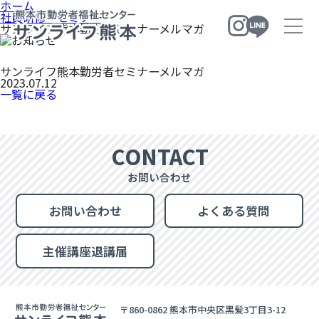
ホーム
社員研修・セミナー
サンライフ熊本勤労者セミナーメルマガ
サンライフ熊本勤労者セミナーメルマガ
ホーム
2023.07.12
一覧に戻る
施設のご案内
業務案内
施設案内
予約状況
CONTACT
社員研修・講座・セミナー
お問い合わせ
職業・スポーツ・教養講座
社員研修・セミナー・イベント・短期講座
お問い合わせ
よくある質問
ママ向け講座
主催講座退講届
交通アクセス
お問い合わせ
〒860-0862 熊本市中央区黒髪3丁目3-12
お問い合わせ
よくある質問